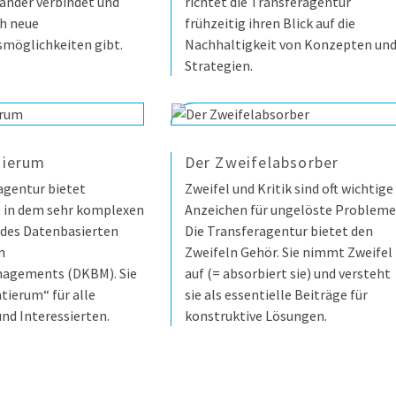
ander verbindet und
richtet die Transferagentur
h neue
frühzeitig ihren Blick auf die
möglichkeiten gibt.
Nachhaltigkeit von Konzepten un
Strategien.
tierum
Der Zweifelabsorber
agentur bietet
Zweifel und Kritik sind oft wichtige
g in dem sehr komplexen
Anzeichen für ungelöste Probleme
des Datenbasierten
Die Transferagentur bietet den
n
Zweifeln Gehör. Sie nimmt Zweifel
agements (DKBM). Sie
auf (= absorbiert sie) und versteht
ntierum“ für alle
sie als essentielle Beiträge für
und Interessierten.
konstruktive Lösungen.