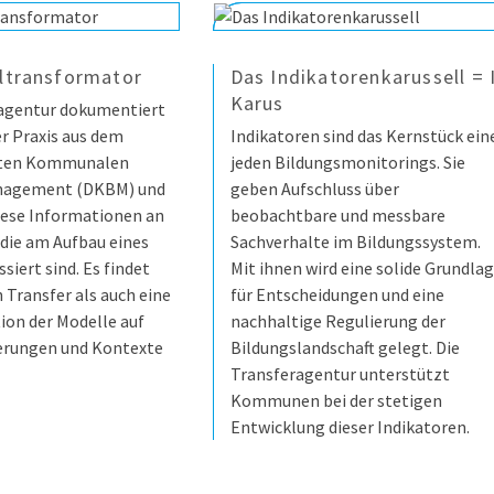
ltransformator
Das Indikatorenkarussell = 
Karus
ragentur dokumentiert
r Praxis aus dem
Indikatoren sind das Kernstück ein
rten Kommunalen
jeden Bildungsmonitorings. Sie
nagement (DKBM) und
geben Aufschluss über
iese Informationen an
beobachtbare und messbare
ie am Aufbau eines
Sachverhalte im Bildungssystem.
iert sind. Es findet
Mit ihnen wird eine solide Grundla
 Transfer als auch eine
für Entscheidungen und eine
on der Modelle auf
nachhaltige Regulierung der
erungen und Kontexte
Bildungslandschaft gelegt. Die
Transferagentur unterstützt
Kommunen bei der stetigen
Entwicklung dieser Indikatoren.