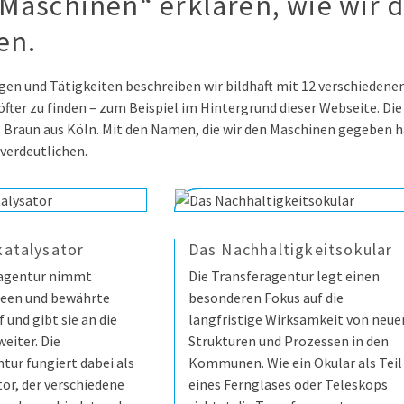
„Maschinen“ erklären, wie wir 
en.
en und Tätigkeiten beschreiben wir bildhaft mit 12 verschiedenen
fter zu finden – zum Beispiel im Hintergrund dieser Webseite. Di
s Braun aus Köln. Mit den Namen, die wir den Maschinen gegeben 
verdeutlichen.
katalysator
Das Nachhaltigkeitsokular
ragentur nimmt
Die Transferagentur legt einen
deen und bewährte
besonderen Fokus auf die
 und gibt sie an die
langfristige Wirksamkeit von neue
iter. Die
Strukturen und Prozessen in den
tur fungiert dabei als
Kommunen. Wie ein Okular als Teil
tor, der verschiedene
eines Fernglases oder Teleskops