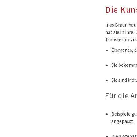
Die Kun
Ines Braun hat
hat sie in ihre
Transferproze
Elemente, d
Sie bekomme
Sie sind ind
Für die A
Beispiele g
angepasst.
Die angepas