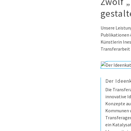
Zwölf 
gestalt
Unsere Leistung
Publikationen ö
Künstlerin Ine
Transferarbeit 
Der Ideen
Die Transfe
innovative I
Konzepte auf
Kommunen we
Transferagen
ein Katalysa