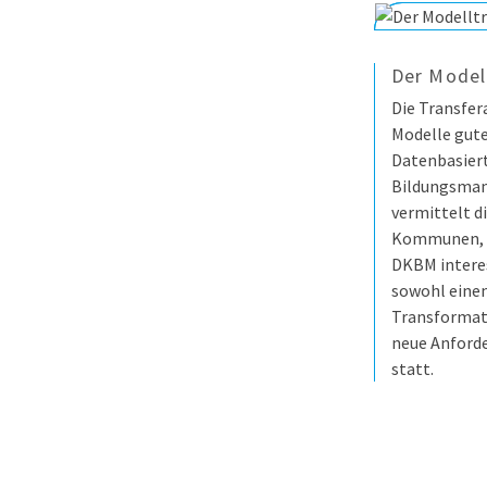
Der Model
Die Transfe
Modelle gute
Datenbasie
Bildungsma
vermittelt d
Kommunen, d
DKBM interess
sowohl einen
Transformati
neue Anford
statt.