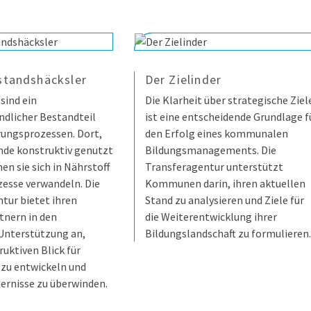
standshäcksler
Der Zielinder
sind ein
Die Klarheit über strategische Ziel
ndlicher Bestandteil
ist eine entscheidende Grundlage f
ungsprozessen. Dort,
den Erfolg eines kommunalen
nde konstruktiv genutzt
Bildungsmanagements. Die
en sie sich in Nährstoff
Transferagentur unterstützt
zesse verwandeln. Die
Kommunen darin, ihren aktuellen
tur bietet ihren
Stand zu analysieren und Ziele für
tnern in den
die Weiterentwicklung ihrer
nterstützung an,
Bildungslandschaft zu formulieren.
uktiven Blick für
zu entwickeln und
ernisse zu überwinden.