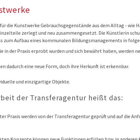
stwerke
 für die Kunstwerke Gebrauchsgegenstände aus dem Alltag - wie H
 Einzelteile zerlegt und neu zusammengesetzt. Die Künstlerin schuf
ss zum Aufbau eines kommunalen Bildungsmanagements in folgen
ie in der Praxis erprobt wurden und sich bewährt haben, werden 
n dadurch eine neue Form, doch ihre Herkunft ist erkennbar.
ividuelle und einzigartige Objekte.
rbeit der Transferagentur heißt das:
uter Praxis werden von der Transferagentur geprüft und auf die 
sten Konzepte können neue Funktionen erfüllen bzw. in anderen 